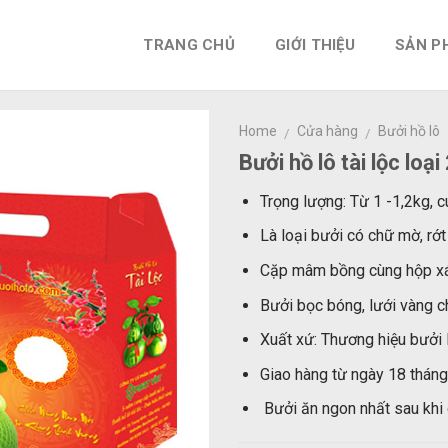
TRANG CHỦ
GIỚI THIỆU
SẢN P
Home
Cửa hàng
Bưởi hồ lô
/
/
Bưởi hồ lô tài lộc loại
Trọng lượng: Từ 1 -1,2kg, 
Là loại bưởi có chữ mờ, rớt
Cặp mâm bồng cùng hộp xá
Bưởi bọc bóng, lưới vàng c
Xuất xứ: Thương hiệu bưởi
Giao hàng từ ngày 18 thán
Bưởi ăn ngon nhất sau khi