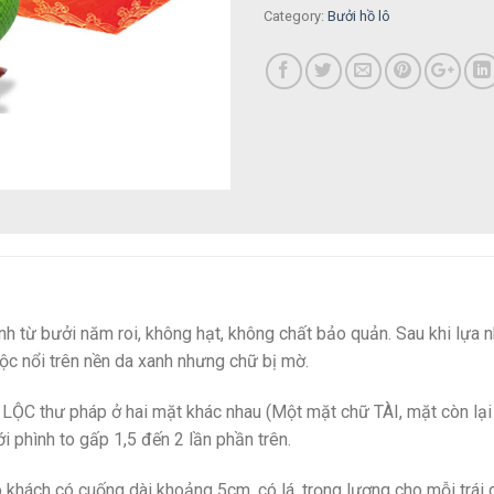
Category:
Bưởi hồ lô
h từ bưởi năm roi, không hạt, không chất bảo quản. Sau khi lựa 
 lộc nổi trên nền da xanh nhưng chữ bị mờ.
 LỘC thư pháp ở hai mặt khác nhau (Một mặt chữ TÀI, mặt còn lại
i phình to gấp 1,5 đến 2 lần phần trên.
 khách có cuống dài khoảng 5cm, có lá, trọng lượng cho mỗi trái g