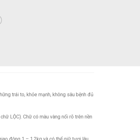
những trái to, khỏe mạnh, không sâu bệnh đủ
 chữ LỘC). Chữ có màu vàng nổi rõ trên nền
iao động 1 – 1,2kg và có thể giữ tươi lâu