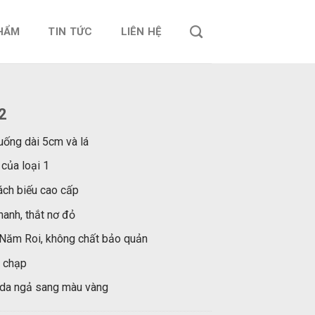
HẨM
TIN TỨC
LIÊN HỆ
 2
cuống dài 5cm và lá
 của loại 1
ch biếu cao cấp
hanh, thắt nơ đỏ
 Năm Roi, không chất bảo quản
g chạp
 da ngả sang màu vàng