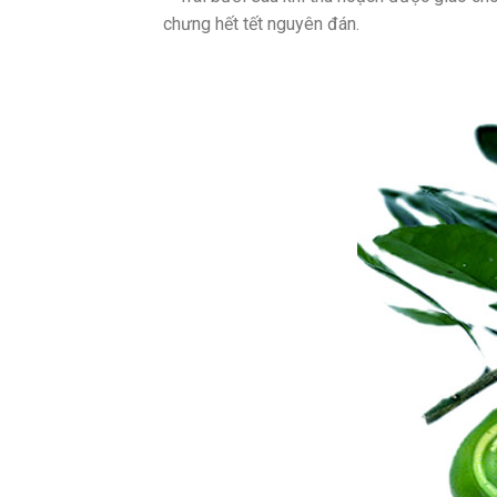
chưng hết tết nguyên đán.