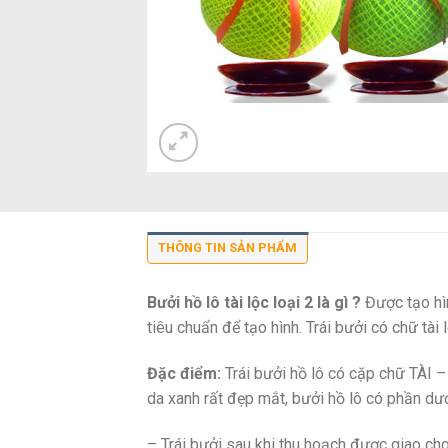
THÔNG TIN SẢN PHẨM
Bưởi hồ lô tài lộc loại 2 là gì ?
Được tạo hìn
tiêu chuẩn để tạo hình. Trái bưởi có chữ tài
Đặc điểm:
Trái bưởi hồ lô có cặp chữ TÀI –
da xanh rất đẹp mắt, bưởi hồ lô có phần dướ
– Trái bưởi sau khi thu hoạch được giao cho