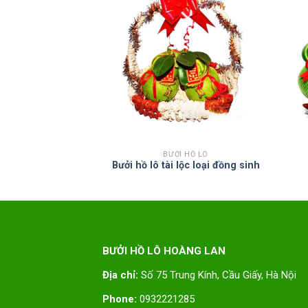
 HỒ LÔ
BƯỞI HỒ LÔ
i lộc đồng tiền
Bưởi hồ lô tài lộc loại đồng sinh
BƯỞI HỒ LÔ HOÀNG LAN
Địa chỉ:
Số 75 Trung Kính, Cầu Giấy, Hà Nội
Phone:
0932221285